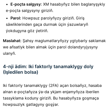
E-poçta salgysy:
XM hasabyňyz bilen baglanyşykly
e-poçta salgysyny giriziň.
Parol:
Howpsuz parolyňyzy giriziň. Giriş
säwliklerinden gaça durmak üçin ýazuwlaryň
ýokdugyna göz ýetiriň.
Maslahat:
Şahsy maglumatlaryňyzy ygtybarly saklamak
we aňsatlyk bilen almak üçin parol dolandyryjysyny
ulanyň.
4-nji ädim: Iki faktorly tanamaklygy doly
(Işledilen bolsa)
Iki faktorly tanamaklygy (2FA) açan bolsaňyz, hasaba
alnan e-poçtaňyza ýa-da ykjam enjamyňyza iberilen
tassyklama koduny giriziň. Bu hasabyňyza goşmaça
howpsuzlyk gatlagyny goşýar.