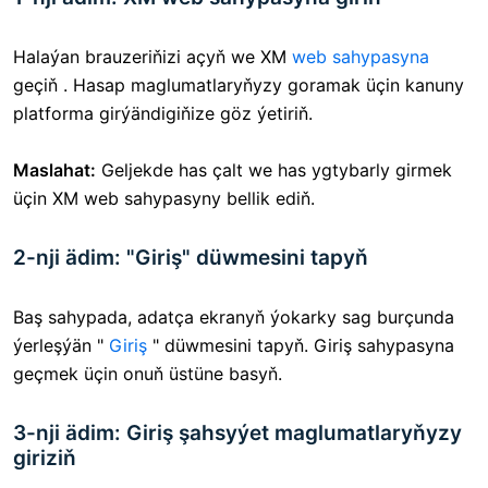
Halaýan brauzeriňizi açyň we XM
web sahypasyna
geçiň . Hasap maglumatlaryňyzy goramak üçin kanuny
platforma girýändigiňize göz ýetiriň.
Maslahat:
Geljekde has çalt we has ygtybarly girmek
üçin XM web sahypasyny bellik ediň.
2-nji ädim: "Giriş" düwmesini tapyň
Baş sahypada,
adatça ekranyň ýokarky sag burçunda
ýerleşýän "
Giriş
" düwmesini tapyň. Giriş sahypasyna
geçmek üçin onuň üstüne basyň.
3-nji ädim: Giriş şahsyýet maglumatlaryňyzy
giriziň