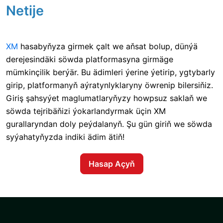
Netije
XM
hasabyňyza girmek
çalt we aňsat bolup, dünýä
derejesindäki söwda platformasyna girmäge
mümkinçilik berýär. Bu ädimleri ýerine ýetirip, ygtybarly
girip, platformanyň aýratynlyklaryny öwrenip bilersiňiz.
Giriş şahsyýet maglumatlaryňyzy howpsuz saklaň we
söwda tejribäňizi ýokarlandyrmak üçin XM
gurallaryndan doly peýdalanyň. Şu gün giriň we söwda
syýahatyňyzda indiki ädim ätiň!
Hasap Açyň