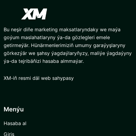
Bu neşir diňe marketing maksatlaryndaky we maýa
goýum maslahatlaryny ýa-da gözlegleri emele
getirmeýär. Hünärmenlerimiziň umumy garaýyşlaryny
görkezýär we şahsy ýagdaýlaryňyzy, maliýe ýagdaýyny
ýa-da tejribäňizi hasaba almmaýar.
XM-iň resmi däl web sahypasy
Menýu
Hasaba al
Giriş