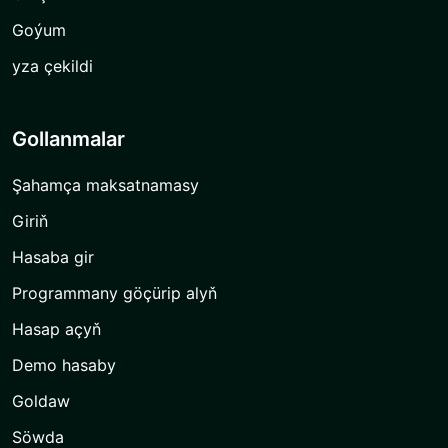
Goýum
yza çekildi
Gollanmalar
Şahamça maksatnamasy
Giriň
Hasaba gir
Programmany göçürip alyň
Hasap açyň
Demo hasaby
Goldaw
Söwda