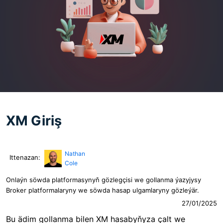
XM Giriş
Nathan
Ittenazan:
Cole
Onlaýn söwda platformasynyň gözlegçisi we gollanma ýazyjysy
Broker platformalaryny we söwda hasap ulgamlaryny gözleýär.
27/01/2025
Bu ädim gollanma bilen XM hasabyňyza çalt we