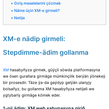
Giriş meselelerini çözmek
Näme üçin XM-e girmeli?
Netije
XM-e nädip girmeli:
Stepdimme-ädim gollanma
XM
hasabyňyza girmek,
güýçli söwda platformasyna
we ösen gurallara girmäge mümkinçilik berýän ýönekeý
bir prosesdir. Täze ýa-da gaýdyp gelýän ulanyjy
bolsaňyz, bu gollanma XM hasabyňyza netijeli we
ygtybarly girmäge kömek eder.
1-nji ädim: XM web sahypasyna giriň