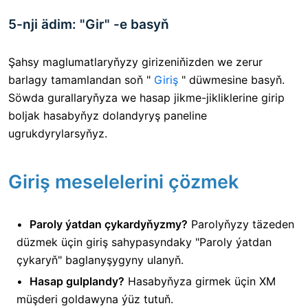
5-nji ädim: "Gir" -e basyň
Şahsy maglumatlaryňyzy girizeniňizden we zerur
barlagy tamamlandan soň "
Giriş
" düwmesine basyň.
Söwda gurallaryňyza we hasap jikme-jikliklerine girip
boljak hasabyňyz dolandyryş paneline
ugrukdyrylarsyňyz.
Giriş meselelerini çözmek
Paroly ýatdan çykardyňyzmy?
Parolyňyzy täzeden
düzmek üçin giriş sahypasyndaky "Paroly ýatdan
çykaryň" baglanyşygyny ulanyň.
Hasap gulplandy?
Hasabyňyza girmek üçin XM
müşderi goldawyna ýüz tutuň.