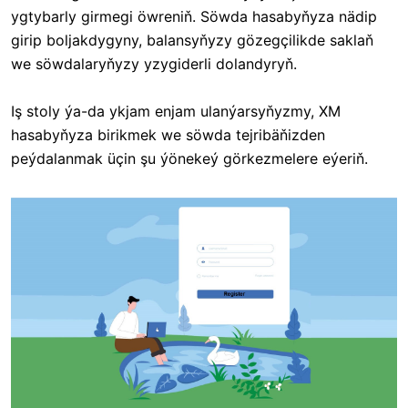
ygtybarly girmegi öwreniň. Söwda hasabyňyza nädip
girip boljakdygyny, balansyňyzy gözegçilikde saklaň
we söwdalaryňyzy yzygiderli dolandyryň.
Iş stoly ýa-da ykjam enjam ulanýarsyňyzmy, XM
hasabyňyza birikmek we söwda tejribäňizden
peýdalanmak üçin şu ýönekeý görkezmelere eýeriň.