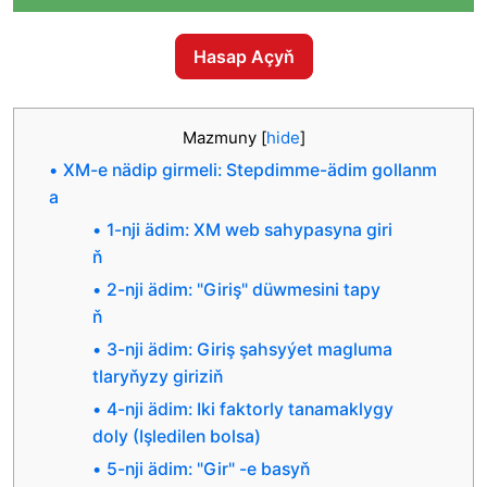
Hasap Açyň
Mazmuny
[
hide
]
XM-e nädip girmeli: Stepdimme-ädim gollanm
a
1-nji ädim: XM web sahypasyna giri
ň
2-nji ädim: "Giriş" düwmesini tapy
ň
3-nji ädim: Giriş şahsyýet magluma
tlaryňyzy giriziň
4-nji ädim: Iki faktorly tanamaklygy
doly (Işledilen bolsa)
5-nji ädim: "Gir" -e basyň