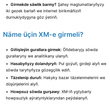
Girmekde säwlik barmy?
Şahsy maglumatlaryňyzy
iki gezek barlaň we internet birikmäňiziň
durnuklydygyna göz ýetiriň.
Näme üçin XM-e girmeli?
Giňişleýin gurallara girmek:
Öňdebaryjy söwda
gurallaryny we analitikany ulanyň.
Hasabyňyzy dolandyryň:
Pul goýuň, girdeji alyň we
söwda taryhyňyza gözegçilik ediň.
Täzelenip duruň:
Hakyky bazar täzelenmelerini we
düşünjelerini alyň.
Howpsuz söwda gurşawy:
XM-iň ygtybarly
howpsuzlyk aýratynlyklaryndan peýdalanyň.