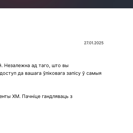
27.01.2025
й. Незалежна ад таго, што вы
оступ да вашага ўліковага запісу ў самыя
енты XM. Пачніце гандляваць з