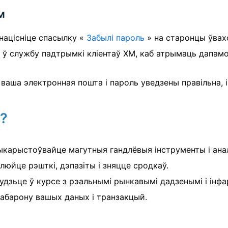
м
 націсніце спасылку «
Забылі пароль
» на старонцы ўвах
 ў службу падтрымкі кліентаў XM, каб атрымаць дапамог
аша электронная пошта і пароль уведзены правільна, і
?
карыстоўвайце магутныя гандлёвыя інструменты і анал
люйце рэшткі, дэпазіты і зняцце сродкаў.
удзьце ў курсе з рэальнымі рынкавымі дадзенымі і інф
абарону вашых даных і транзакцый.