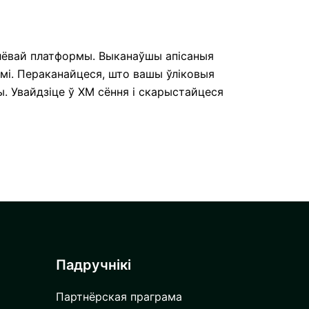
ндлёвай платформы. Выканаўшы апісаныя
амі. Пераканайцеся, што вашы ўліковыя
 Увайдзіце ў XM сёння і скарыстайцеся
Падручнікі
Партнёрская праграма