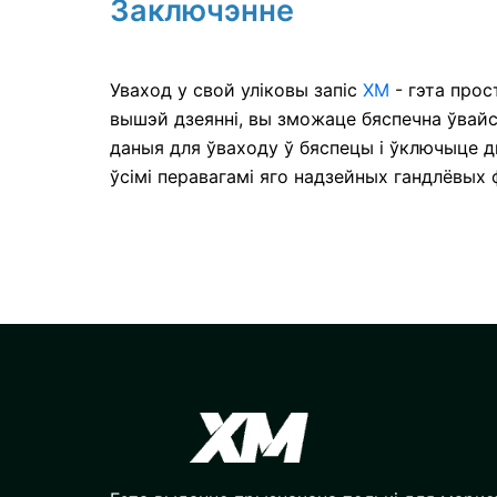
Заключэнне
Уваход у свой уліковы запіс
XM
- гэта прос
вышэй дзеянні, вы зможаце бяспечна ўвайсц
даныя для ўваходу ў бяспецы і ўключыце 
ўсімі перавагамі яго надзейных гандлёвых