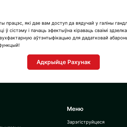
ты працэс, які дае вам доступ да вядучай у галіны га
і ў сістэму і пачаць эфектыўна кіраваць сваімі здзелк
двухфактарную аўтэнтыфікацыю для дадатковай абароны.
 функцый!
Адкрыйце Рахунак
Меню
Зарэгіструйцеся