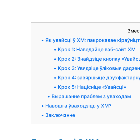
Змес
Як увайсці ў XM: пакрокавае кіраўніц
Крок 1: Наведайце вэб-сайт XM
Крок 2: Знайдзіце кнопку «Увайсц
Крок 3: Увядзіце ўліковыя дадзе
Крок 4: завяршыце двухфактарн
Крок 5: Націсніце «Увайсці»
Вырашэнне праблем з уваходам
Навошта ўваходзіць у XM?
Заключэнне