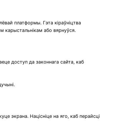
лёвай платформы. Гэта кіраўніцтва
ым карыстальнікам або вярнуўся.
еце доступ да законнага сайта, каб
дучыні.
уце экрана. Націсніце на яго, каб перайсці