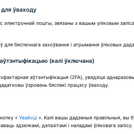
 для ўваходу
с электроннай пошты, звязаны з вашым уліковым запіс
для бяспечнага захоўвання і атрымання ўліковых дадз
аўтэнтыфікацыю (калі ўключана)
ухфактарная аўтэнтыфікацыя (2FA), увядзіце аднаразов
дадатковы ўзровень бяспекі працэсу ўваходу.
кнопку «
Увайсці
». Калі вашы дадзеныя правільныя, вы 
аваць здзелкамі, дэпазітамі і наладамі ўліковага запісу.