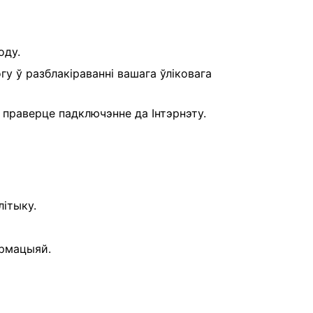
оду.
у ў разблакіраванні вашага ўліковага
 праверце падключэнне да Інтэрнэту.
ітыку.
армацыяй.