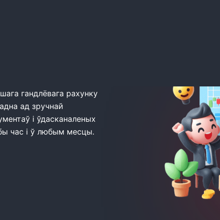
ашага гандлёвага рахунку
гадна ад зручнай
ументаў і ўдасканаленых
ы час і ў любым месцы.