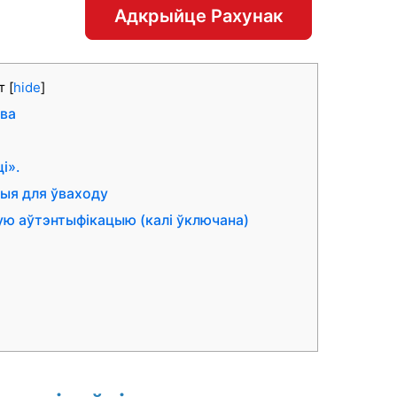
Адкрыйце Рахунак
т
[
hide
]
тва
і».
ныя для ўваходу
ую аўтэнтыфікацыю (калі ўключана)