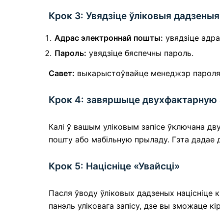
Крок 3: Увядзіце ўліковыя дадзеныя
Адрас электроннай пошты:
увядзіце адра
Пароль:
увядзіце бяспечны пароль.
Савет:
выкарыстоўвайце менеджэр пароляў 
Крок 4: завяршыце двухфактарную 
Калі ў вашым уліковым запісе ўключана дв
пошту або мабільную прыладу. Гэта дадае 
Крок 5: Націсніце «Увайсці»
Пасля ўводу ўліковых дадзеных націсніце 
панэль уліковага запісу, дзе вы зможаце кір