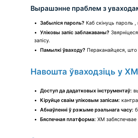
Вырашэнне праблем з увахода
Забыліся пароль?
Каб скінуць пароль ,
Уліковы запіс заблакаваны?
Звярніцеся
запісу.
Памылкі ўваходу?
Пераканайцеся, што в
Навошта ўваходзіць у XM
Доступ да дадатковых інструментаў:
вы
Кіруйце сваім уліковым запісам:
кантра
Абнаўленні ў рэжыме рэальнага часу:
б
Бяспечная платформа:
XM забяспечвае 