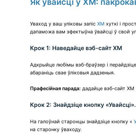
Як увайсці ў XM: пакрока
Уваход у ваш уліковы запіс
XM
хуткі і прос
дапаможа вам эфектыўна ўвайсці ў свой ул
Крок 1: Наведайце вэб-сайт XM
Адкрыйце любімы вэб-браўзер і перайдзіц
абараніць свае ўліковыя дадзеныя.
Прафесійная парада:
дадайце вэб-сайт XM у
Крок 2: Знайдзіце кнопку «Увайсці».
На галоўнай старонцы знайдзіце кнопку «
на старонку ўваходу.