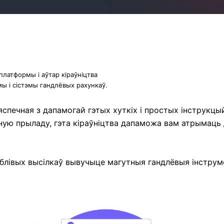
латформы і аўтар кіраўніцтва
ы і сістэмы гандлёвых рахункаў.
бяспечная з дапамогай гэтых хуткіх і простых інструкцы
ую прыладу, гэта кіраўніцтва дапаможа вам атрымаць д
саблівых высілкаў вывучыце магутныя гандлёвыя інструм