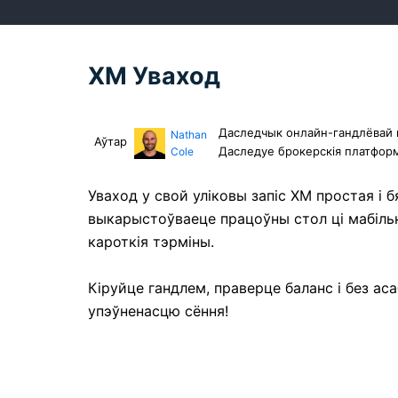
XM Уваход
Даследчык онлайн-гандлёвай п
Nathan
Аўтар
Даследуе брокерскія платформ
Cole
Уваход у свой уліковы запіс XM простая і 
выкарыстоўваеце працоўны стол ці мабільн
кароткія тэрміны.
Кіруйце гандлем, праверце баланс і без а
упэўненасцю сёння!