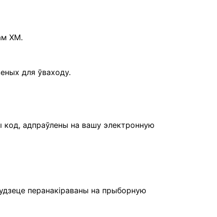
ам XM.
еных для ўваходу.
ы код, адпраўлены на вашу электронную
будзеце перанакіраваны на прыборную