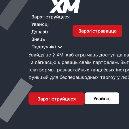
Дом
XM Уваход
Зарэгіструйцеся
Увайсці
Зарэгістравацца
Дэпазіт
XM Уваход
Зняць
Падручнікі
Увайдзіце ў XM, каб атрымаць доступ да в
і з лёгкасцю кіраваць сваім партфелем. Вы
платформы, разнастайных гандлёвых інстр
функцый для бесперашкодных таргоў у люб
Увайсці
Зарэгіструйцеся