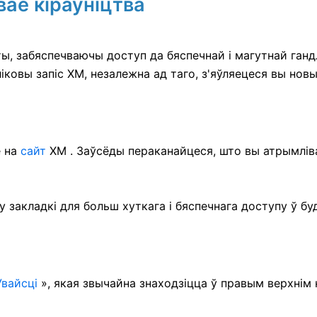
вае кіраўніцтва
ты, забяспечваючы доступ да бяспечнай і магутнай ганд
іковы запіс XM, незалежна ад таго, з'яўляецеся вы нов
е на
сайт
XM . Заўсёды пераканайцеся, што вы атрымліва
 закладкі для больш хуткага і бяспечнага доступу ў бу
Увайсці
», якая звычайна знаходзіцца ў правым верхнім к