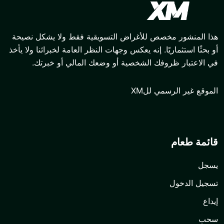
صص للأغراض التسويقية فقط ولا يشكل نصيحة
ًا. إنه يعكس وجهات النظر العامة لخبرائنا ولا يأخذ
وفك الشخصية أو وضعك المالي أو خبرتك.
مي للXM