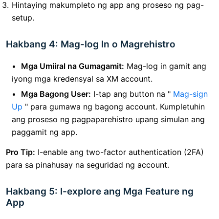
Hintaying makumpleto ng app ang proseso ng pag-
setup.
Hakbang 4: Mag-log In o Magrehistro
Mga Umiiral na Gumagamit:
Mag-log in gamit ang
iyong mga kredensyal sa XM account.
Mga Bagong User:
I-tap ang button na "
Mag-sign
Up
" para gumawa ng bagong account. Kumpletuhin
ang proseso ng pagpaparehistro upang simulan ang
paggamit ng app.
Pro Tip:
I-enable ang two-factor authentication (2FA)
para sa pinahusay na seguridad ng account.
Hakbang 5: I-explore ang Mga Feature ng
App