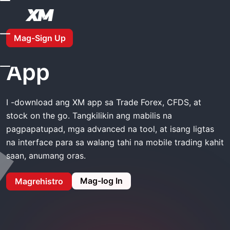
Tahanan
XM I-Download Ang App
Mag-Sign Up
XM I-download ang
App
I -download ang XM app sa Trade Forex, CFDS, at
stock on the go. Tangkilikin ang mabilis na
pagpapatupad, mga advanced na tool, at isang ligtas
na interface para sa walang tahi na mobile trading kahit
saan, anumang oras.
Mag-log In
Magrehistro