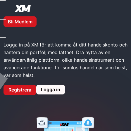
Hemma
XM Logga In
Bli Medlem
XM Logga in
Logga in på XM för att komma åt ditt handelskonto och
hantera din portfölj med lätthet. Dra nytta av en
användarvänlig plattform, olika handelsinstrument och
avancerade funktioner för sömlös handel när som helst,
var som helst.
Logga in
Registrera