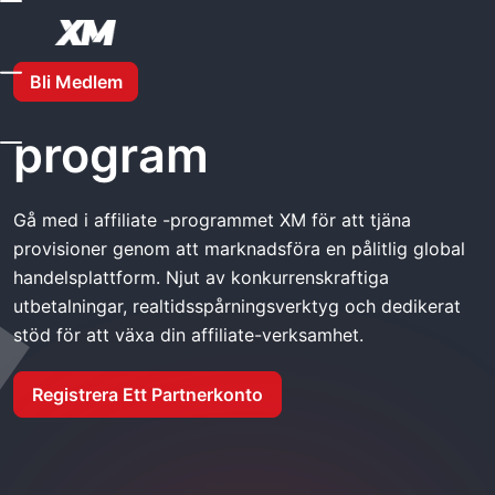
Hemma
XM Affiliate-Program
Bli Medlem
XM Affiliate-
program
Gå med i affiliate -programmet XM för att tjäna
provisioner genom att marknadsföra en pålitlig global
handelsplattform. Njut av konkurrenskraftiga
utbetalningar, realtidsspårningsverktyg och dedikerat
stöd för att växa din affiliate-verksamhet.
Registrera Ett Partnerkonto