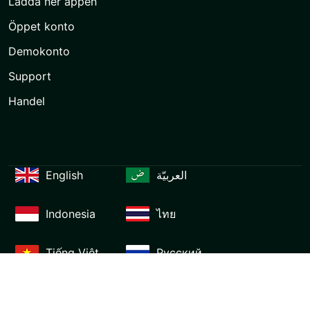
Ladda ner appen
Öppet konto
Demokonto
Support
Handel
English
العربيّة
Indonesia
ไทย
Tiếng Việt
Русский
Español
Português