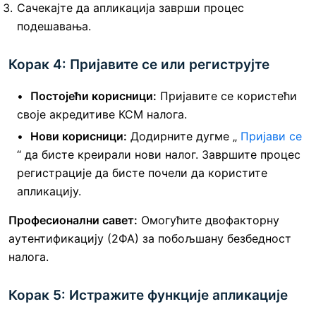
Сачекајте да апликација заврши процес
подешавања.
Корак 4: Пријавите се или региструјте
Постојећи корисници:
Пријавите се користећи
своје акредитиве КСМ налога.
Нови корисници:
Додирните дугме „
Пријави се
“ да бисте креирали нови налог. Завршите процес
регистрације да бисте почели да користите
апликацију.
Професионални савет:
Омогућите двофакторну
аутентификацију (2ФА) за побољшану безбедност
налога.
Корак 5: Истражите функције апликације