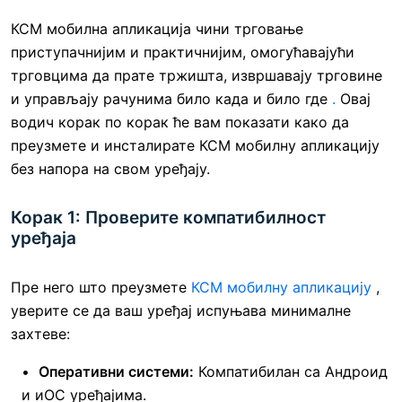
КСМ
мобилна апликација чини трговање
приступачнијим и практичнијим, омогућавајући
трговцима да прате тржишта, извршавају трговине
и управљају рачунима било када и било где
.
Овај
водич корак по корак ће вам показати како да
преузмете и инсталирате КСМ мобилну апликацију
без напора на свом уређају.
Корак 1: Проверите компатибилност
уређаја
Пре него што преузмете
КСМ мобилну апликацију
,
уверите се да ваш уређај испуњава минималне
захтеве:
Оперативни системи:
Компатибилан са Андроид
и иОС уређајима.