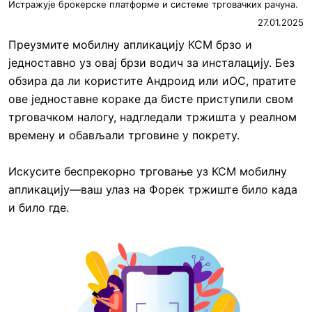
Истражује брокерске платформе и системе трговачких рачуна.
27.01.2025
Преузмите мобилну апликацију КСМ брзо и
једноставно уз овај брзи водич за инсталацију. Без
обзира да ли користите Андроид или иОС, пратите
ове једноставне кораке да бисте приступили свом
трговачком налогу, надгледали тржишта у реалном
времену и обављали трговине у покрету.
Искусите беспрекорно трговање уз КСМ мобилну
апликацију—ваш улаз на Форек тржиште било када
и било где.