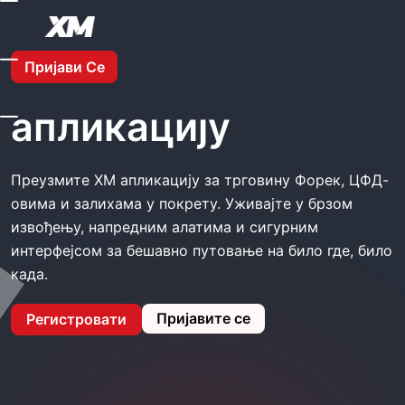
Хоме
XM Преузмите Апликацију
Пријави Се
XM Преузмите
апликацију
Преузмите XM апликацију за трговину Форек, ЦФД-
овима и залихама у покрету. Уживајте у брзом
извођењу, напредним алатима и сигурним
интерфејсом за бешавно путовање на било где, било
када.
Пријавите се
Регистровати