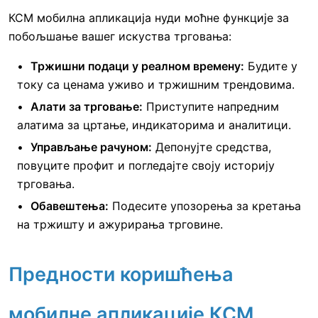
КСМ мобилна апликација нуди моћне функције за
побољшање вашег искуства трговања:
Тржишни подаци у реалном времену:
Будите у
току са ценама уживо и тржишним трендовима.
Алати за трговање:
Приступите напредним
алатима за цртање, индикаторима и аналитици.
Управљање рачуном:
Депонујте средства,
повуците профит и погледајте своју историју
трговања.
Обавештења:
Подесите упозорења за кретања
на тржишту и ажурирања трговине.
Предности коришћења
мобилне апликације КСМ