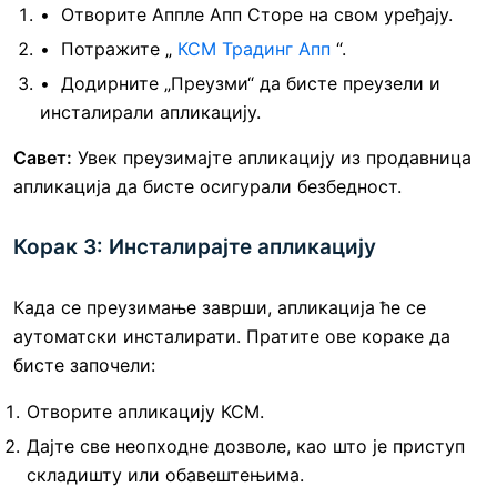
Отворите Аппле Апп Сторе на свом уређају.
Потражите „
КСМ Традинг Апп
“.
Додирните „Преузми“ да бисте преузели и
инсталирали апликацију.
Савет:
Увек преузимајте апликацију из продавница
апликација да бисте осигурали безбедност.
Корак 3: Инсталирајте апликацију
Када се преузимање заврши, апликација ће се
аутоматски инсталирати. Пратите ове кораке да
бисте започели:
Отворите апликацију КСМ.
Дајте све неопходне дозволе, као што је приступ
складишту или обавештењима.