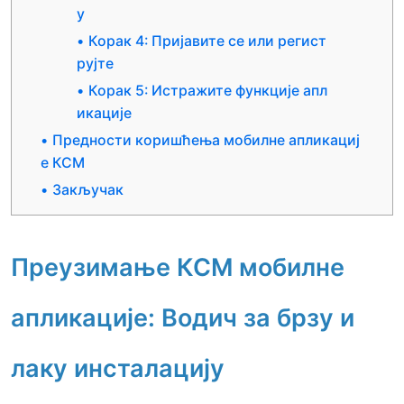
у
Корак 4: Пријавите се или регист
рујте
Корак 5: Истражите функције апл
икације
Предности коришћења мобилне апликациј
е КСМ
Закључак
Преузимање КСМ мобилне
апликације: Водич за брзу и
лаку инсталацију