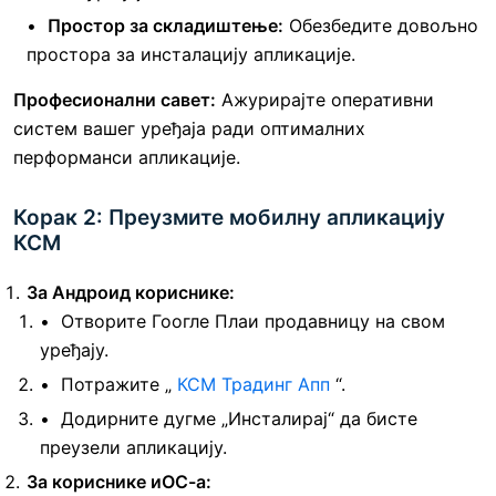
Простор за складиштење:
Обезбедите довољно
простора за инсталацију апликације.
Професионални савет:
Ажурирајте оперативни
систем вашег уређаја ради оптималних
перформанси апликације.
Корак 2: Преузмите мобилну апликацију
КСМ
За Андроид кориснике:
Отворите Гоогле Плаи продавницу на свом
уређају.
Потражите „
КСМ Традинг Апп
“.
Додирните дугме „Инсталирај“ да бисте
преузели апликацију.
За кориснике иОС-а: