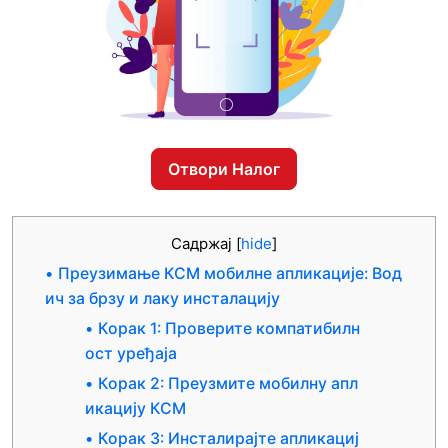
Отвори Налог
Садржај
[
hide
]
Преузимање КСМ мобилне апликације: Вод
ич за брзу и лаку инсталацију
Корак 1: Проверите компатибилн
ост уређаја
Корак 2: Преузмите мобилну апл
икацију КСМ
Корак 3: Инсталирајте апликациј