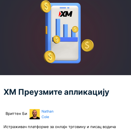
XM Преузмите апликацију
Nathan
Вриттен Би
Cole
Истраживач платформе за онлајн трговину и писац водича