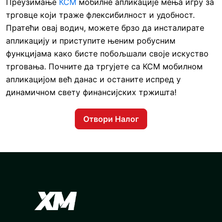
Преузимање
КСМ
мобилне апликације мења игру за
трговце који траже флексибилност и удобност.
Пратећи овај водич, можете брзо да инсталирате
апликацију и приступите њеним робусним
функцијама како бисте побољшали своје искуство
трговања. Почните да тргујете са КСМ мобилном
апликацијом већ данас и останите испред у
динамичном свету финансијских тржишта!
Отвори Налог