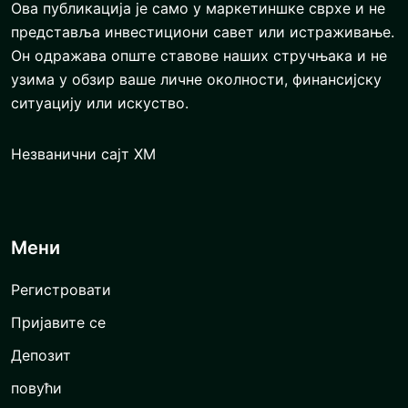
Ова публикација је само у маркетиншке сврхе и не
представља инвестициони савет или истраживање.
Он одражава опште ставове наших стручњака и не
узима у обзир ваше личне околности, финансијску
ситуацију или искуство.
Незванични сајт XM
Мени
Регистровати
Пријавите се
Депозит
повући