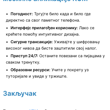
Погодност:
Тргујте било када и било где
директно са свог паметног телефона.
Интерфејс прилагођен кориснику:
Лако се
крећете помоћу интуитивног дизајна.
Сигурне трансакције:
Уживајте у шифровању
високог нивоа да бисте заштитили свој налог.
Приступ 24/7:
Останите повезани са пијацама у
сваком тренутку.
Образовни ресурси:
Учите у покрету уз
туторијале и увиде у тржиште.
Закључак