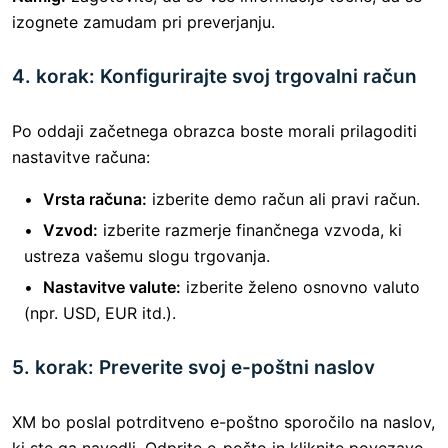
izognete zamudam pri preverjanju.
4. korak: Konfigurirajte svoj trgovalni račun
Po oddaji začetnega obrazca boste morali prilagoditi
nastavitve računa:
Vrsta računa:
izberite demo račun ali pravi račun.
Vzvod:
izberite razmerje finančnega vzvoda, ki
ustreza vašemu slogu trgovanja.
Nastavitve valute:
izberite želeno osnovno valuto
(npr. USD, EUR itd.).
5. korak: Preverite svoj e-poštni naslov
XM bo poslal potrditveno e-poštno sporočilo na naslov,
ki ste ga navedli. Odprite e-pošto in kliknite povezavo