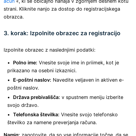
ačun
«, ki se običajno nahaja v zgornjem desnem kotu
strani. Kliknite nanjo za dostop do registracijskega
obrazca.
3. korak: Izpolnite obrazec za registracijo
Izpolnite obrazec z naslednjimi podatki:
Polno ime:
Vnesite svoje ime in priimek, kot je
prikazano na osebni izkaznici.
E-poštni naslov:
Navedite veljaven in aktiven e-
poštni naslov.
Država prebivališča:
v spustnem meniju izberite
svojo državo.
Telefonska številka:
Vnesite svojo telefonsko
številko za namene preverjanja računa.
Namig:
zagotovite, da so vse informacije točne, da se