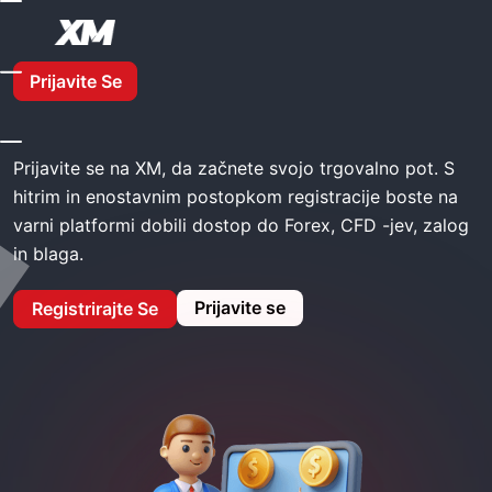
Domov
XM Prijavite Se
Prijavite Se
XM Prijavite se
Prijavite se na XM, da začnete svojo trgovalno pot. S
hitrim in enostavnim postopkom registracije boste na
varni platformi dobili dostop do Forex, CFD -jev, zalog
in blaga.
Prijavite se
Registrirajte Se