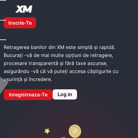
Acasă
XM Retrage
Inscrie-Te
XM retrage
Retragerea banilor din XM este simplă și rapidă.
Bucurați -vă de mai multe opțiuni de retragere,
procesare transparentă și fără taxe ascunse,
asigurându -vă că vă puteți accesa câștigurile cu
ușurință și încredere.
Log in
Inregistreaza-Te