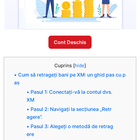
Cont Deschis
Cuprins
[
hide
]
Cum să retrageți bani pe XM: un ghid pas cu p
as
Pasul 1: Conectați-vă la contul dvs.
XM
Pasul 2: Navigați la secțiunea „Retr
agere”.
Pasul 3: Alegeți o metodă de retrag
ere