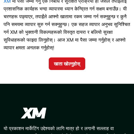
XM
मा पैसा जम्मा गर्नु
एक निर्बाध र सुरक्षित प्रक्रिया हो जसले तपाईंलाई
प्रशासनिक कार्यहरू भन्दा व्यापारमा ध्यान केन्द्रित गर्न सक्षम बनाउँछ। यी
चरणहरू पछ्याएर, तपाईंले आफ्नो खातामा रकम जम्मा गर्न सक्नुहुन्छ र कुनै
पनि समयमा व्यापार सुरु गर्न सक्नुहुन्छ। एक सहज व्यापार अनुभव सुनिश्चित
गर्न XM को भुक्तानी विकल्पहरूको विस्तृत दायरा र बलियो सुरक्षा
सुविधाहरूको फाइदा लिनुहोस्। आज XM मा पैसा जम्मा गर्नुहोस् र आफ्नो
व्यापार क्षमता अनलक गर्नुहोस्!
खाता खोल्नुहोस्
यो प्रकाशन मार्केटिंग उद्देश्यको लागि मात्र हो र लगानी सल्लाह वा