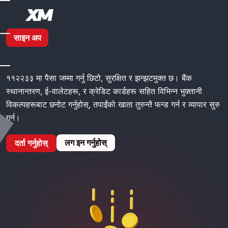
घर
XM जम्मा
साइन अप
XM जम्मा
११२२३३ मा पैसा जम्मा गर्नु छिटो, सुरक्षित र झन्झटमुक्त छ। बैंक
स्थानान्तरण, ई-वालेटहरू, र क्रेडिट कार्डहरू सहित विभिन्न भुक्तानी
विकल्पहरूबाट छनोट गर्नुहोस्, तपाईंको खाता तुरुन्तै फन्ड गर्न र व्यापार सुरु
गर्न।
लग इन गर्नुहोस्
दर्ता गर्नुहोस्