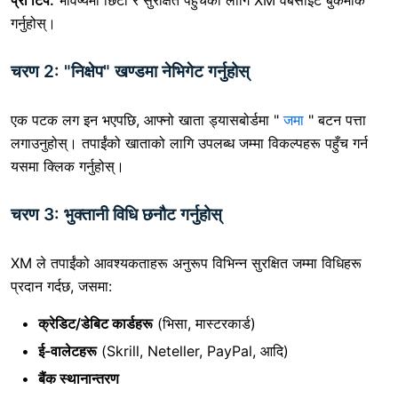
प्रो टिप:
भविष्यमा छिटो र सुरक्षित पहुँचको लागि XM वेबसाइट बुकमार्क
गर्नुहोस्।
चरण 2: "निक्षेप" खण्डमा नेभिगेट गर्नुहोस्
एक पटक लग इन भएपछि,
आफ्नो खाता ड्यासबोर्डमा "
जमा
" बटन पत्ता
लगाउनुहोस्। तपाईंको खाताको लागि उपलब्ध जम्मा विकल्पहरू पहुँच गर्न
यसमा क्लिक गर्नुहोस्।
चरण 3: भुक्तानी विधि छनौट गर्नुहोस्
XM ले तपाईंको आवश्यकताहरू अनुरूप विभिन्न सुरक्षित जम्मा विधिहरू
प्रदान गर्दछ, जसमा:
क्रेडिट/डेबिट कार्डहरू
(भिसा, मास्टरकार्ड)
ई-वालेटहरू
(Skrill, Neteller, PayPal, आदि)
बैंक स्थानान्तरण