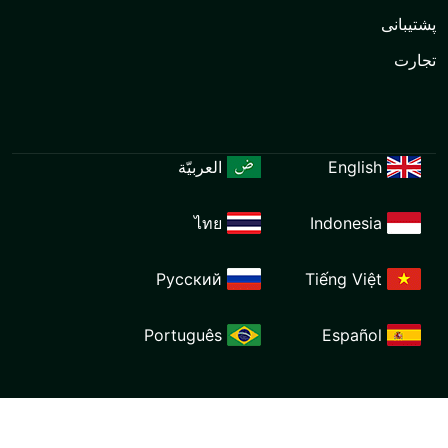
العربيّة
ไทย
Ind
Русский
Tiế
Português
E