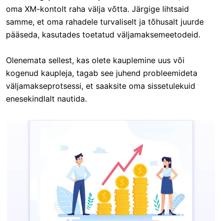
oma XM-kontolt raha välja võtta. Järgige lihtsaid
samme, et oma rahadele turvaliselt ja tõhusalt juurde
pääseda, kasutades toetatud väljamaksemeetodeid.
Olenemata sellest, kas olete kauplemine uus või
kogenud kaupleja, tagab see juhend probleemideta
väljamakseprotsessi, et saaksite oma sissetulekuid
enesekindlalt nautida.