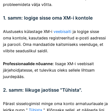
probleemideta välja võtta.
1. samm: logige sisse oma XM-i kontole
Alustuseks külastage XM-i
veebisaiti
ja logige sisse
oma kontole, kasutades registreeritud e-posti aadressi
ja parooli. Oma mandaatide kaitsmiseks veenduge, et
viibite seaduslikul saidil.
Professionaalide nõuanne:
lisage XM-i veebisait
järjehoidjatesse, et tulevikus oleks sellele lihtsam
juurdepääs.
2. samm: liikuge jaotisse "Tühista".
Pärast sisselogimist minge oma konto armatuurlauale ja
leidke nupp "
Tühista
". Klõpsake sellel, et pääseda ligi