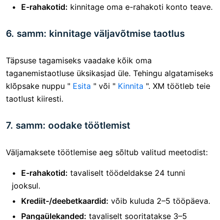
E-rahakotid:
kinnitage oma e-rahakoti konto teave.
6. samm: kinnitage väljavõtmise taotlus
Täpsuse tagamiseks vaadake kõik oma
taganemistaotluse üksikasjad üle.
Tehingu algatamiseks
klõpsake nuppu "
Esita
" või "
Kinnita
". XM töötleb teie
taotlust kiiresti.
7. samm: oodake töötlemist
Väljamaksete töötlemise aeg sõltub valitud meetodist:
E-rahakotid:
tavaliselt töödeldakse 24 tunni
jooksul.
Krediit-/deebetkaardid:
võib kuluda 2–5 tööpäeva.
Pangaülekanded:
tavaliselt sooritatakse 3–5