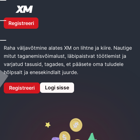
Kodu
XM Taganema
Registreeri
XM taganema
Raha väljavõtmine alates XM on lihtne ja kiire. Nautige
mitut taganemisvõimalust, läbipaistvat töötlemist ja
varjatud tasusid, tagades, et pääsete oma tuludele
hõlpsalt ja enesekindlalt juurde.
Logi sisse
Registreeri