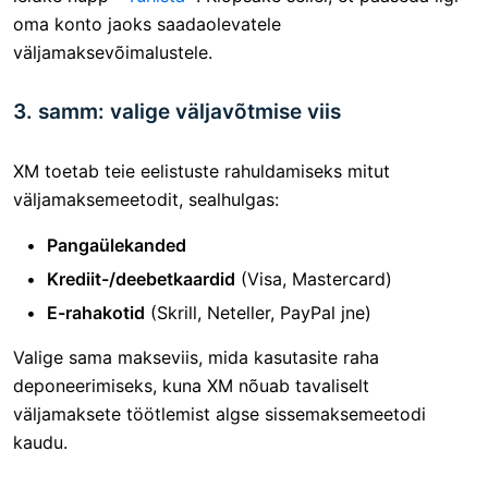
oma konto jaoks saadaolevatele
väljamaksevõimalustele.
3. samm: valige väljavõtmise viis
XM toetab teie eelistuste rahuldamiseks mitut
väljamaksemeetodit, sealhulgas:
Pangaülekanded
Krediit-/deebetkaardid
(Visa, Mastercard)
E-rahakotid
(Skrill, Neteller, PayPal jne)
Valige sama makseviis, mida kasutasite raha
deponeerimiseks, kuna XM nõuab tavaliselt
väljamaksete töötlemist algse sissemaksemeetodi
kaudu.