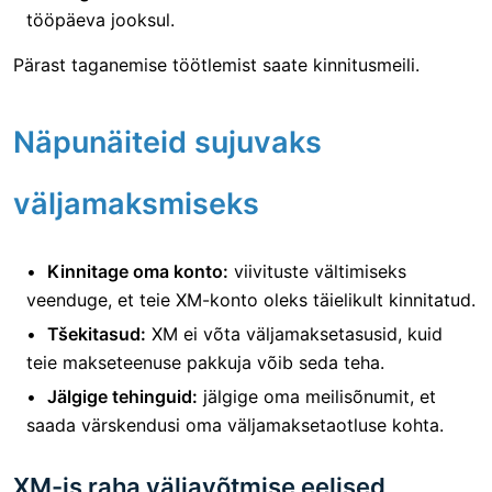
tööpäeva jooksul.
Pärast taganemise töötlemist saate kinnitusmeili.
Näpunäiteid sujuvaks
väljamaksmiseks
Kinnitage oma konto:
viivituste vältimiseks
veenduge, et teie XM-konto oleks täielikult kinnitatud.
Tšekitasud:
XM ei võta väljamaksetasusid, kuid
teie makseteenuse pakkuja võib seda teha.
Jälgige tehinguid:
jälgige oma meilisõnumit, et
saada värskendusi oma väljamaksetaotluse kohta.
XM-is raha väljavõtmise eelised