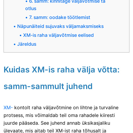
6. samm: kinnitage väljavõtmise ta
otlus
7. samm: oodake töötlemist
Näpunäiteid sujuvaks väljamaksmiseks
XM-is raha väljavõtmise eelised
Järeldus
Kuidas XM-is raha välja võtta:
samm-sammult juhend
XM-
kontolt raha väljavõtmine
on lihtne ja turvaline
protsess, mis võimaldab teil oma rahadele kiiresti
juurde pääseda. See juhend annab üksikasjaliku
ülevaate, mis aitab teil XM-ist raha tõhusalt ja