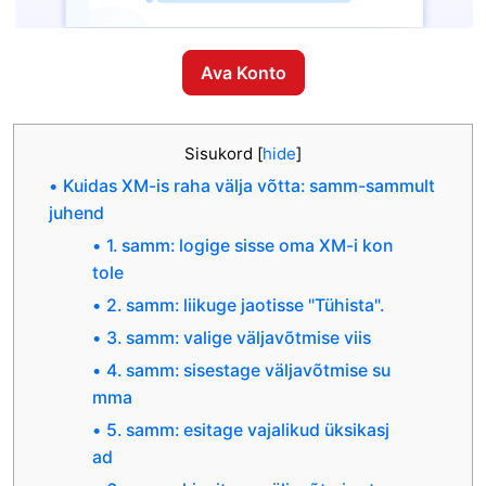
Ava Konto
Sisukord
[
hide
]
Kuidas XM-is raha välja võtta: samm-sammult
juhend
1. samm: logige sisse oma XM-i kon
tole
2. samm: liikuge jaotisse "Tühista".
3. samm: valige väljavõtmise viis
4. samm: sisestage väljavõtmise su
mma
5. samm: esitage vajalikud üksikasj
ad