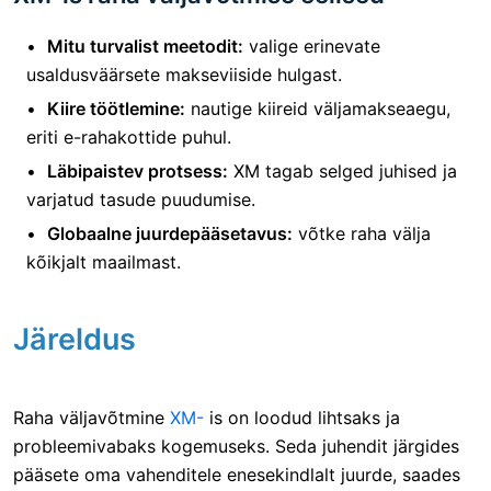
Mitu turvalist meetodit:
valige erinevate
usaldusväärsete makseviiside hulgast.
Kiire töötlemine:
nautige kiireid väljamakseaegu,
eriti e-rahakottide puhul.
Läbipaistev protsess:
XM tagab selged juhised ja
varjatud tasude puudumise.
Globaalne juurdepääsetavus:
võtke raha välja
kõikjalt maailmast.
Järeldus
Raha väljavõtmine
XM-
is on loodud lihtsaks ja
probleemivabaks kogemuseks. Seda juhendit järgides
pääsete oma vahenditele enesekindlalt juurde, saades