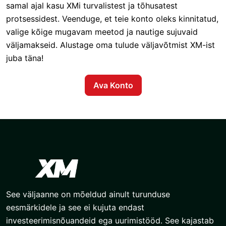
samal ajal kasu XMi turvalistest ja tõhusatest
protsessidest. Veenduge, et teie konto oleks kinnitatud,
valige kõige mugavam meetod ja nautige sujuvaid
väljamakseid. Alustage oma tulude väljavõtmist XM-ist
juba täna!
Ava Konto
See väljaanne on mõeldud ainult turunduse
eesmärkidele ja see ei kujuta endast
investeerimisnõuandeid ega uurimistööd. See kajastab