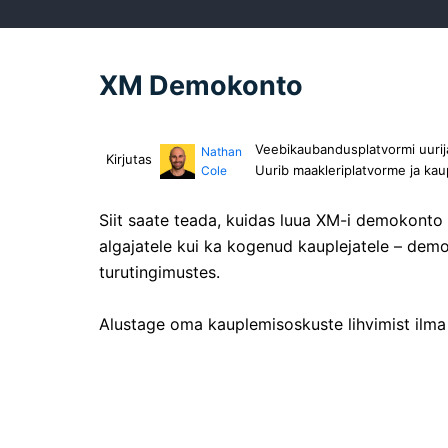
XM Demokonto
Veebikaubandusplatvormi uurija 
Nathan
Kirjutas
Uurib maakleriplatvorme ja k
Cole
Siit saate teada, kuidas luua XM-i demokonto 
algajatele kui ka kogenud kauplejatele – demo
turutingimustes.
Alustage oma kauplemisoskuste lihvimist ilma f