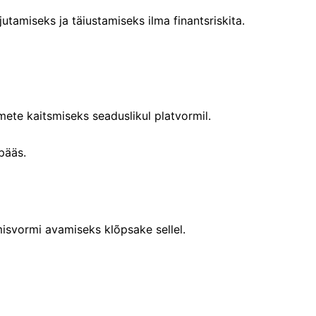
tamiseks ja täiustamiseks ilma finantsriskita.
ete kaitsmiseks seaduslikul platvormil.
epääs.
misvormi avamiseks klõpsake sellel.