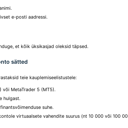
animi.
ivset e-posti aadressi.
duge, et kõik üksikasjad oleksid täpsed.
nto sätted
taksid teie kauplemiseelistustele:
) või MetaTrader 5 (MT5).
e hulgast.
 finantsvõimenduse suhe.
tole virtuaalsete vahendite suurus (nt 10 000 või 100 000 