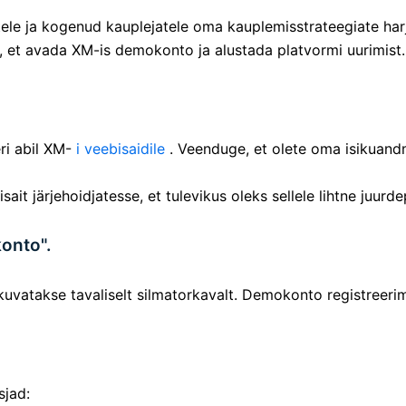
tele ja kogenud kauplejatele oma kauplemisstrateegiate harju
 et avada XM-is demokonto ja alustada platvormi uurimist.
ri abil XM-
i veebisaidile
. Veenduge, et olete oma isikuandm
ait järjehoidjatesse, et tulevikus oleks sellele lihtne juurd
onto".
 kuvatakse tavaliselt silmatorkavalt. Demokonto registreeri
sjad: