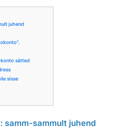
ult juhend
okonto".
konto sätted
dress
le sisse
: samm-sammult juhend