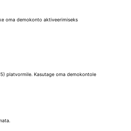
psake oma demokonto aktiveerimiseks
(MT5) platvormile. Kasutage oma demokontole
mata.