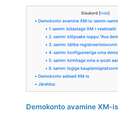
Sisukord
[
hide
]
Demokonto avamine XM-is: samm-samm
1. samm: külastage XM-i veebisaiti
2. samm: klõpsake nuppu "Ava dem
3. samm: täitke registreerimisvorm
4. samm: konfigureerige oma demo
5. samm: kinnitage oma e-posti aa
6. samm: logige kauplemisplatvormi
Demokonto eelised XM-is
Järeldus
Demokonto avamine XM-is