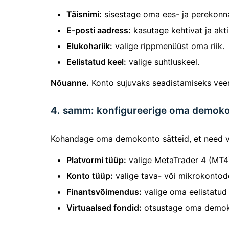
Täisnimi:
sisestage oma ees- ja perekonn
E-posti aadress:
kasutage kehtivat ja akti
Elukohariik:
valige rippmenüüst oma riik.
Eelistatud keel:
valige suhtluskeel.
Nõuanne.
Konto sujuvaks seadistamiseks veen
4. samm: konfigureerige oma demoko
Kohandage oma demokonto sätteid, et need vas
Platvormi tüüp:
valige MetaTrader 4 (MT4
Konto tüüp:
valige tava- või mikrokontod
Finantsvõimendus:
valige oma eelistatud
Virtuaalsed fondid:
otsustage oma demokon