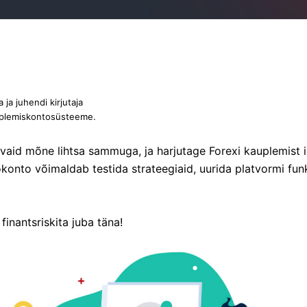
ja juhendi kirjutaja
auplemiskontosüsteeme.
vaid mõne lihtsa sammuga, ja harjutage Forexi kauplemist il
konto võimaldab testida strateegiaid, uurida platvormi fun
inantsriskita juba täna!