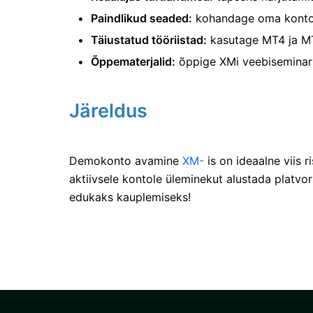
Paindlikud seaded:
kohandage oma kontot n
Täiustatud tööriistad:
kasutage MT4 ja MT5
Õppematerjalid:
õppige XMi veebiseminarid
Järeldus
Demokonto avamine
XM-
is on ideaalne viis 
aktiivsele kontole üleminekut alustada platvor
edukaks kauplemiseks!