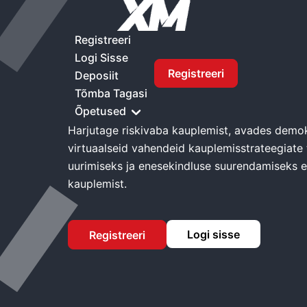
Kodu
XM Demokonto
Registreeri
Logi Sisse
Registreeri
Deposiit
XM Demokonto
Tõmba Tagasi
Õpetused
Harjutage riskivaba kauplemist, avades demo
virtuaalseid vahendeid kauplemisstrateegiate 
uurimiseks ja enesekindluse suurendamiseks 
kauplemist.
Logi sisse
Registreeri