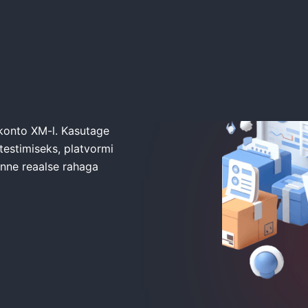
konto XM-l. Kasutage
testimiseks, platvormi
enne reaalse rahaga