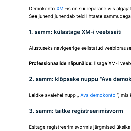
Demokonto
XM
-is on suurepärane viis algaja
See juhend juhendab teid lihtsate sammudega,
1. samm: külastage XM-i veebisaiti
Alustuseks navigeerige
eelistatud veebibrause
Professionaalide näpunäide:
lisage XM-i veebis
2. samm: klõpsake nuppu "Ava demok
Leidke avalehel nupp „
Ava demokonto
”, mis
3. samm: täitke registreerimisvorm
Esitage registreerimisvormis järgmised üksika