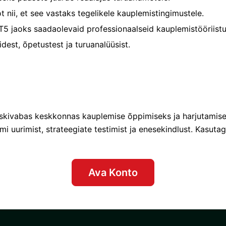
ii, et see vastaks tegelikele kauplemistingimustele.
 jaoks saadaolevaid professionaalseid kauplemistööriistu 
est, õpetustest ja turuanalüüsist.
riskivabas keskkonnas kauplemise õppimiseks ja harjutamise
mi uurimist, strateegiate testimist ja enesekindlust. Kasut
Ava Konto