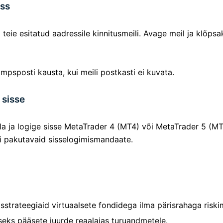
ess
 teie esitatud aadressile kinnitusmeili. Avage meil ja klõ
psposti kausta, kui meili postkasti ei kuvata.
 sisse
alla ja logige sisse MetaTrader 4 (MT4) või MetaTrader 5 
i pakutavaid sisselogimismandaate.
strateegiaid virtuaalsete fondidega ilma pärisrahaga riski
eks pääsete juurde reaalajas turuandmetele.