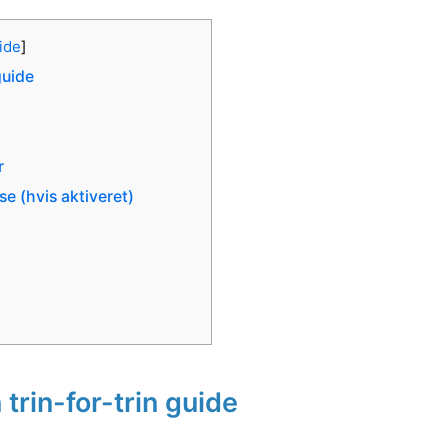
ide
]
guide
r
se (hvis aktiveret)
trin-for-trin guide