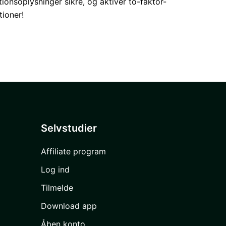
tionsoplysninger sikre, og aktivér to-faktor-
tioner!
Selvstudier
Affiliate program
Log ind
Tilmelde
Download app
Åben konto