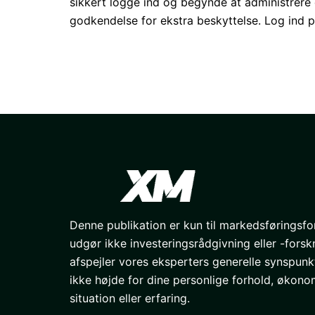
sikkert logge ind og begynde at administrere d
godkendelse for ekstra beskyttelse. Log ind p
Denne publikation er kun til markedsføringsf
udgør ikke investeringsrådgivning eller -forsk
afspejler vores eksperters generelle synspunk
ikke højde for dine personlige forhold, økono
situation eller erfaring.