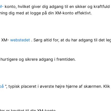
M-
konto, hvilket giver dig adgang til en sikker og kraftful
ning dig med at logge på din XM-konto effektivt.
il XM-
webstedet
. Sørg altid for, at du har adgang til det l
rtigere og sikrere adgang i fremtiden.
på
", typisk placeret i øverste højre hjørne af skærmen. Klik 
er er knyttet til din XM-konto.