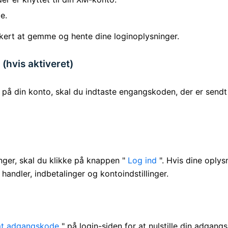
e.
kert at gemme og hente dine loginoplysninger.
(hvis aktiveret)
på din konto, skal du indtaste engangskoden, der er sendt ti
inger, skal du klikke på knappen "
Log ind
". Hvis dine oplysn
andler, indbetalinger og kontoindstillinger.
t adgangskode
" på login-siden for at nulstille din adgang