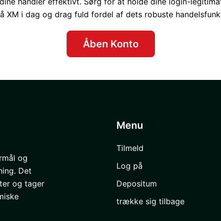
ine handler effektivt. Sørg for at holde dine login-legitima
å XM i dag og drag fuld fordel af dets robuste handelsfunk
Åben Konto
Menu
Tilmeld
ormål og
Log på
ning. Det
Depositum
ter og tager
miske
trække sig tilbage