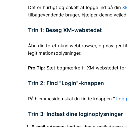
Det er hurtigt og enkelt at logge ind på din
X
tilbagevendende bruger, hjælper denne vejled
Trin 1: Besøg XM-webstedet
Åbn din foretrukne webbrowser, og naviger t
legitimationsoplysninger.
Pro Tip:
Sæt bogmærke til XM-webstedet for hu
Trin 2: Find "Login"-knappen
På hjemmesiden skal du finde knappen "
Log 
Trin 3: Indtast dine loginoplysninger
E-mail-adresse:
Indtast den e-mailadresse, d