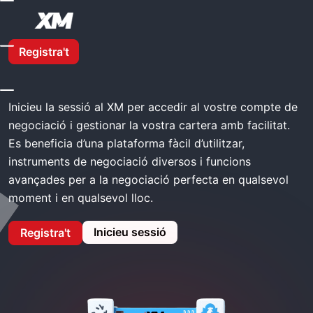
A Casa
XM Inici De Sessió
Registra't
XM Inici de sessió
Inicieu la sessió al XM per accedir al vostre compte de
negociació i gestionar la vostra cartera amb facilitat.
Es beneficia d’una plataforma fàcil d’utilitzar,
instruments de negociació diversos i funcions
avançades per a la negociació perfecta en qualsevol
moment i en qualsevol lloc.
Inicieu sessió
Registra't