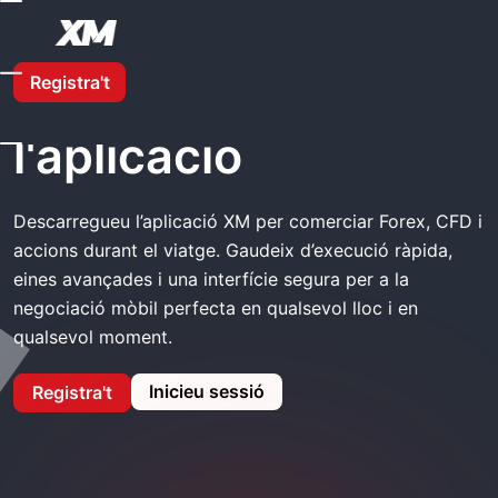
A Casa
XM Descarrega L'aplicació
Registra't
XM Descarrega
l'aplicació
Descarregueu l’aplicació XM per comerciar Forex, CFD i
accions durant el viatge. Gaudeix d’execució ràpida,
eines avançades i una interfície segura per a la
negociació mòbil perfecta en qualsevol lloc i en
qualsevol moment.
Inicieu sessió
Registra't