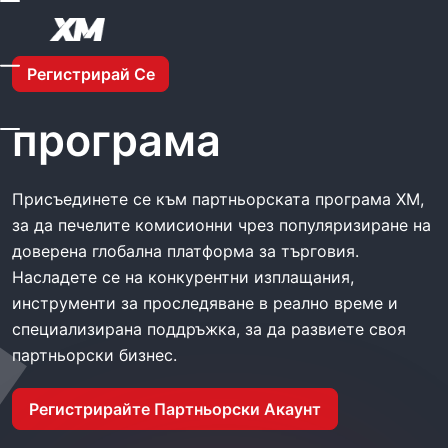
Начало
XM Партньорска Програма
Регистрирай Се
XM Партньорска
програма
Присъединете се към партньорската програма XM,
за да печелите комисионни чрез популяризиране на
доверена глобална платформа за търговия.
Насладете се на конкурентни изплащания,
инструменти за проследяване в реално време и
специализирана поддръжка, за да развиете своя
партньорски бизнес.
Регистрирайте Партньорски Акаунт